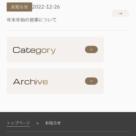
2022-12-26
お知らせ
east
年末年始の営業について
east
Category
keyboard_arrow_down
お知らせ
採用について
その他
Archive
keyboard_arrow_down
2026年5月
(1)
2026年2月
(1)
2025年4月
(1)
2024年11月
(1)
2024年2月
(1)
トップページ
お知らせ
2023年12月
(2)