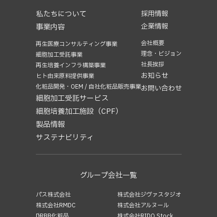
2023年6月
(3)
私たちについて
採用情報
2022年12月
(1)
企業情報
事業内容
2022年5月
(1)
2021年5月
(1)
会社概要
再生医療コンサルティング事業
理念・ビジョン
2021年4月
(1)
細胞加工受託事業
社長挨拶
再生培養インフラ構築事業
2020年12月
(1)
お知らせ
ヒト由来原料提供事業
2020年11月
(2)
化粧品開発・OEM / 自社化粧品販売事業
お問い合わせ
2019年2月
(1)
細胞加工受託サービス
細胞培養加工施設（CPF）
製品情報
サステナビリティ
グループ会社一覧
パス株式会社
株式会社ジヴァスタジオ
株式会社RMDC
株式会社アルヌール
└DRBB化粧品
株式会社RIDO Stock