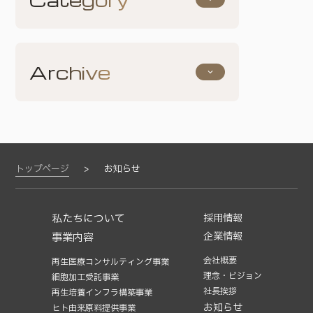
お知らせ
採用について
その他
Archive
keyboard_arrow_down
2026年5月
(1)
2026年2月
(1)
2025年4月
(1)
2024年11月
(1)
2024年2月
(1)
トップページ
お知らせ
2023年12月
(2)
2023年6月
(3)
私たちについて
採用情報
2022年12月
(1)
企業情報
事業内容
2022年5月
(1)
2021年5月
(1)
会社概要
再生医療コンサルティング事業
理念・ビジョン
2021年4月
(1)
細胞加工受託事業
社長挨拶
再生培養インフラ構築事業
2020年12月
(1)
お知らせ
ヒト由来原料提供事業