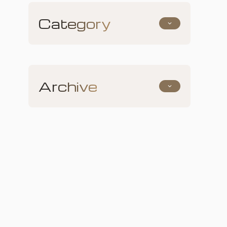
Category
keyboard_arrow_down
お知らせ
採用について
その他
Archive
keyboard_arrow_down
2026年5月
(1)
2026年2月
(1)
2025年4月
(1)
2024年11月
(1)
2024年2月
(1)
2023年12月
(2)
2023年6月
(3)
2022年12月
(1)
2022年5月
(1)