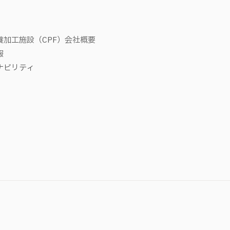
養加工施設（CPF）
会社概要
報
ナビリティ