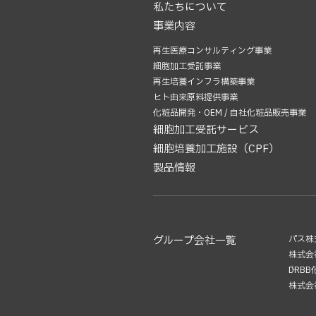
私たちについて
事業内容
再生医療コンサルティング事業
細胞加工受託事業
再生培養インフラ構築事業
ヒト由来原料提供事業
化粧品開発・OEM / 自社化粧品販売事業
細胞加工受託サービス
細胞培養加工施設（CPF）
製品情報
グループ会社一覧
パス株
株式会
└DRB
株式会